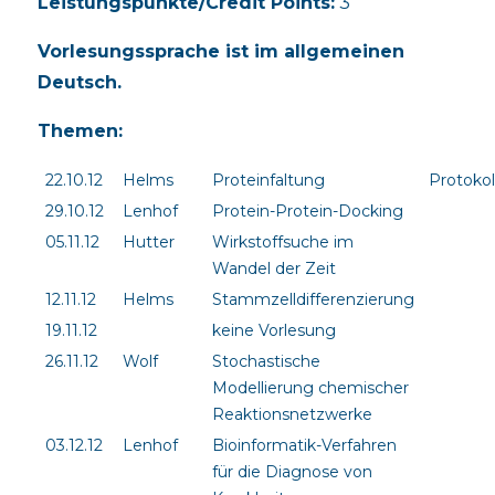
Leistungspunkte/Credit Points:
3
Vorlesungssprache ist im allgemeinen
Deutsch.
Themen:
22.10.12
Helms
Proteinfaltung
Protokol
29.10.12
Lenhof
Protein-Protein-Docking
05.11.12
Hutter
Wirkstoffsuche im
Wandel der Zeit
12.11.12
Helms
Stammzelldifferenzierung
19.11.12
keine Vorlesung
26.11.12
Wolf
Stochastische
Modellierung chemischer
Reaktionsnetzwerke
03.12.12
Lenhof
Bioinformatik-Verfahren
für die Diagnose von